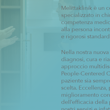
Melittaklinik è un 
specializzato in chi
competenza medica 
alla persona incon
e rigorosi standard 
Nella nostra nuova 
diagnosi, cura e ri
approccio multidisc
People-Centered Ca
paziente sia sempre
scelta. Eccellenza, 
miglioramento cont
dell’efficacia dell
nostri servizi e infa