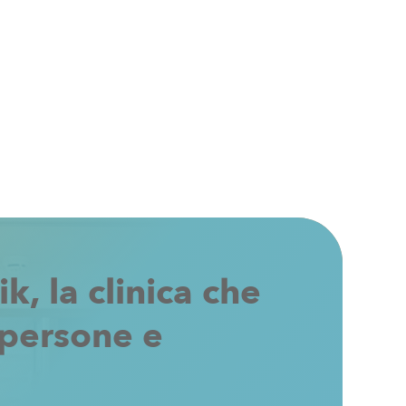
ik,
la
clinica
che
persone
e