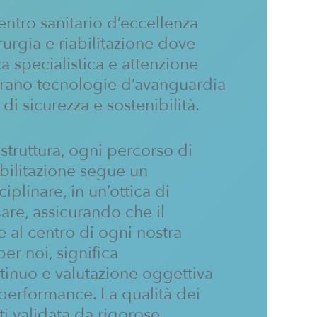
centro sanitario d’eccellenza
rurgia e riabilitazione dove
specialistica e attenzione
trano tecnologie d’avanguardia
di sicurezza e sostenibilità.
struttura, ogni percorso di
abilitazione segue un
iplinare, in un’ottica di
re, assicurando che il
 al centro di ogni nostra
per noi, significa
inuo e valutazione oggettiva
a performance. La qualità dei
tti validata da rigorose