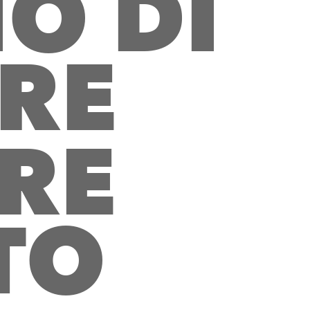
I
O
D
I
R
E
R
E
T
O