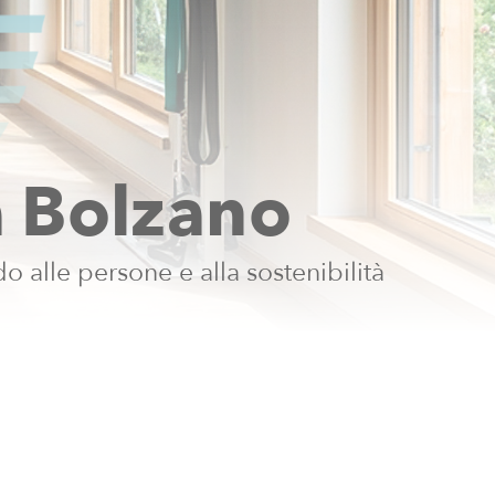
a
B
o
l
z
a
n
o
d
o
a
l
l
e
p
e
r
s
o
n
e
e
a
l
l
a
s
o
s
t
e
n
i
b
i
l
i
t
à