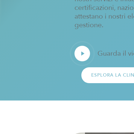
certificazioni, nazi
attestano i nostri e
gestione.
Play
Guarda il v
Video
ESPLORA LA CLI