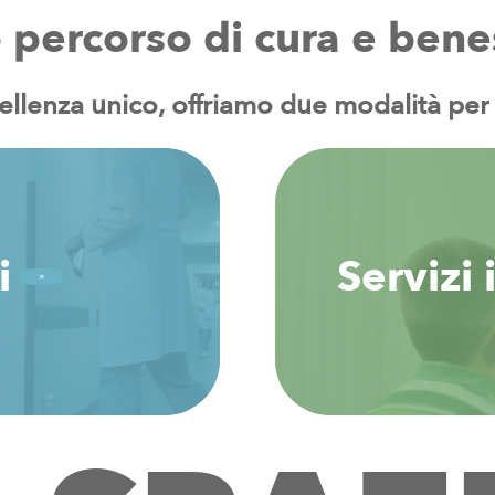
o
percorso
di
cura
e
bene
ellenza
unico,
offriamo
due
modalità
per
i
Servizi