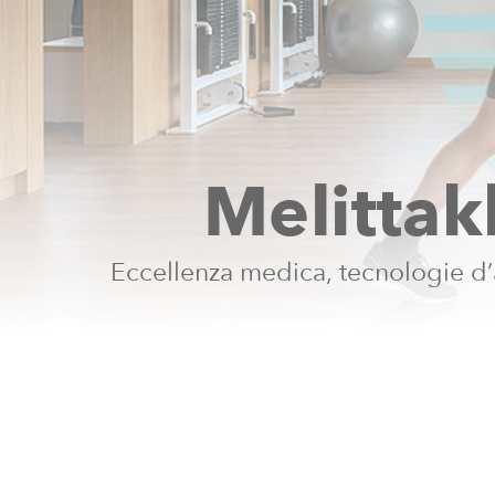
M
e
l
i
t
t
a
k
E
c
c
e
l
l
e
n
z
a
m
e
d
i
c
a
,
t
e
c
n
o
l
o
g
i
e
d
’