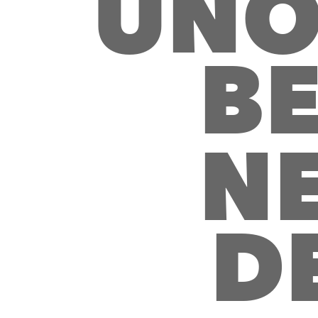
U
N
B
N
D