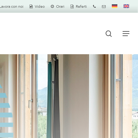
Lavora con noi
Video
Orari
Referti
search
Men