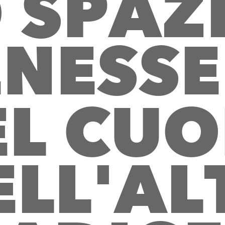
O
S
P
A
Z
E
N
E
S
S
E
E
L
C
U
O
E
L
L
'
A
L