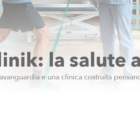
l
i
n
i
k
:
l
a
s
a
l
u
t
e
a
v
a
n
g
u
a
r
d
i
a
e
u
n
a
c
l
i
n
i
c
a
c
o
s
t
r
u
i
t
a
p
e
n
s
a
n