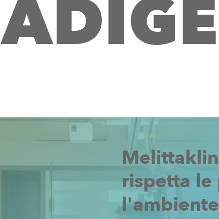
A
D
I
G
E
Melittaklin
rispetta
le
l'ambiente