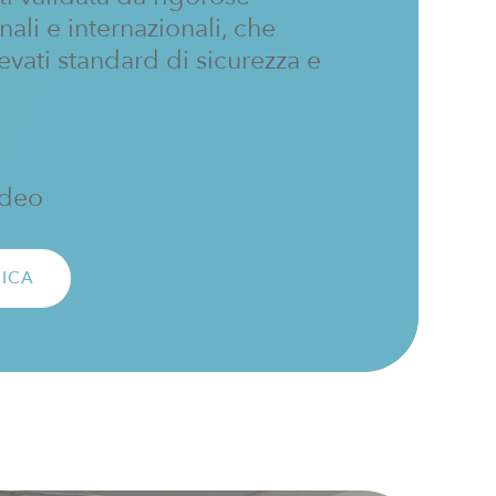
onali e internazionali, che
levati standard di sicurezza e
ideo
NICA